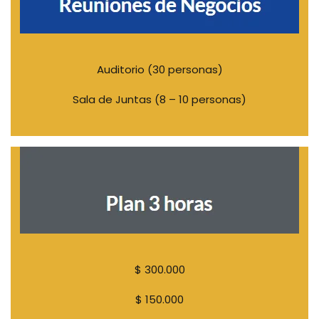
Auditorio (30 personas)
Sala de Juntas (8 – 10 personas)
$ 300.000
$ 150.000