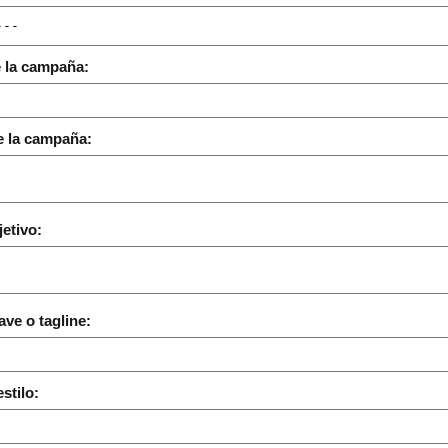
 la campaña:
e la campaña:
jetivo:
ave o tagline:
stilo: