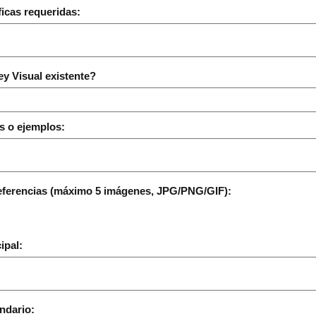
ficas requeridas:
y Visual existente?
s o ejemplos:
eferencias (máximo 5 imágenes, JPG/PNG/GIF):
ipal:
ndario: